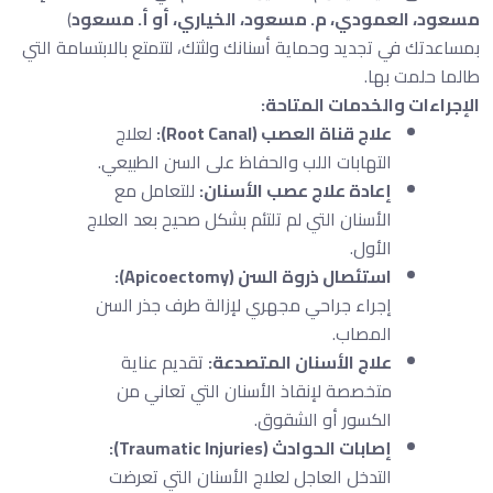
مسعود، العمودي، م. مسعود، الخياري، أو أ. مسعود
)
بمساعدتك في تجديد وحماية أسنانك ولثتك، لتتمتع بالابتسامة التي
طالما حلمت بها.
الإجراءات والخدمات المتاحة:
علاج قناة العصب (Root Canal):
لعلاج
التهابات اللب والحفاظ على السن الطبيعي.
إعادة علاج عصب الأسنان:
للتعامل مع
الأسنان التي لم تلتئم بشكل صحيح بعد العلاج
الأول.
استئصال ذروة السن (Apicoectomy):
إجراء جراحي مجهري لإزالة طرف جذر السن
المصاب.
علاج الأسنان المتصدعة:
تقديم عناية
متخصصة لإنقاذ الأسنان التي تعاني من
الكسور أو الشقوق.
إصابات الحوادث (Traumatic Injuries):
التدخل العاجل لعلاج الأسنان التي تعرضت