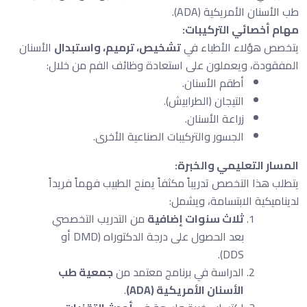
طب الأسنان الأمريكية (ADA).
مهام أخصائي التركيبات:
يتخصص هؤلاء الأطباء في
تشخيص، ترميم، واستبدال
الأسنان
المفقودة، ويعملون على استعادة وظائف الفم من خلال:
أطقم الأسنان.
التيجان (الطرابيش).
زراعة الأسنان.
الجسور والتركيبات الصناعية الأخرى.
المسار التعليمي والخبرة:
يتطلب هذا التخصص تدريباً مكثفاً يمنح الطبيب فهماً فريداً
لديناميكية الابتسامة، ويشمل:
ثلاث سنوات إضافية
من التدريب التخصصي
بعد الحصول على درجة الدكتوراه (DMD أو
DDS).
الدراسة في برنامج معتمد من
جمعية طب
الأسنان الأمريكية (ADA)
.